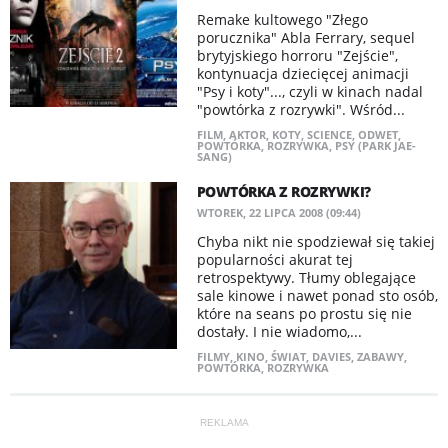
Remake kultowego "Złego
porucznika" Abla Ferrary, sequel
brytyjskiego horroru "Zejście",
kontynuacja dziecięcej animacji
"Psy i koty"..., czyli w kinach nadal
"powtórka z rozrywki". Wśród...
FILM
,
AKTOR
,
KOTY
,
SCIENCE
,
ODWET
,
POWTÓRKA
,
ROZRYWKA
,
PSY (PARK JAE-
SANG)
POWTÓRKA Z ROZRYWKI?
WTOREK, 22 LIPCA 2008 (09:44)
Chyba nikt nie spodziewał się takiej
popularności akurat tej
retrospektywy. Tłumy oblegające
sale kinowe i nawet ponad sto osób,
które na seans po prostu się nie
dostały. I nie wiadomo,...
FILMY
,
KINO
,
ŚWIAT
,
DAVIES
,
ZABAWY
,
POWTÓRKA
,
ROZRYWKA
REKLAMA