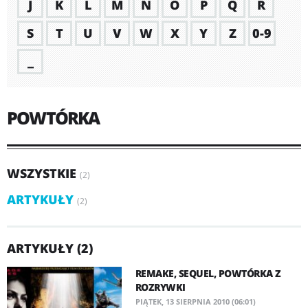
J
K
L
M
N
O
P
Q
R
S
T
U
V
W
X
Y
Z
0-9
_
POWTÓRKA
WSZYSTKIE
(2)
ARTYKUŁY
(2)
ARTYKUŁY (2)
REMAKE, SEQUEL, POWTÓRKA Z
ROZRYWKI
PIĄTEK, 13 SIERPNIA 2010 (06:01)