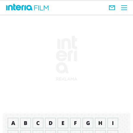
A
B
C
D
E
F
G
H
I