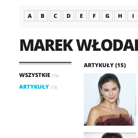
A
B
C
D
E
F
G
H
I
MAREK WŁODA
ARTYKUŁY (15)
WSZYSTKIE
(15)
ARTYKUŁY
(15)