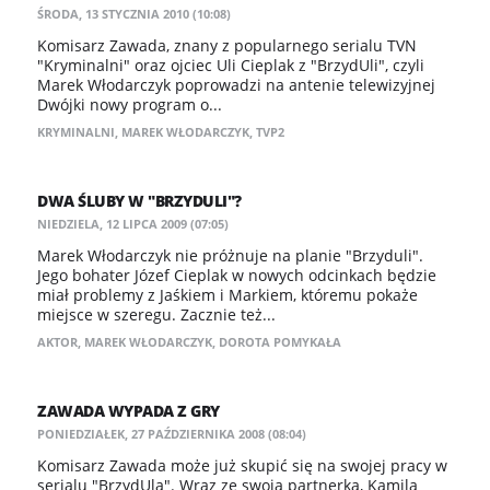
ŚRODA, 13 STYCZNIA 2010 (10:08)
Komisarz Zawada, znany z popularnego serialu TVN
"Kryminalni" oraz ojciec Uli Cieplak z "BrzydUli", czyli
Marek Włodarczyk poprowadzi na antenie telewizyjnej
Dwójki nowy program o...
KRYMINALNI
,
MAREK WŁODARCZYK
,
TVP2
DWA ŚLUBY W "BRZYDULI"?
NIEDZIELA, 12 LIPCA 2009 (07:05)
Marek Włodarczyk nie próżnuje na planie "Brzyduli".
Jego bohater Józef Cieplak w nowych odcinkach będzie
miał problemy z Jaśkiem i Markiem, któremu pokaże
miejsce w szeregu. Zacznie też...
AKTOR
,
MAREK WŁODARCZYK
,
DOROTA POMYKAŁA
ZAWADA WYPADA Z GRY
PONIEDZIAŁEK, 27 PAŹDZIERNIKA 2008 (08:04)
Komisarz Zawada może już skupić się na swojej pracy w
serialu "BrzydUla". Wraz ze swoją partnerką, Kamilą