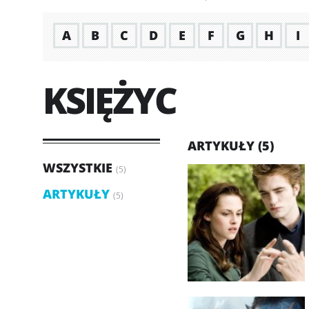
A
B
C
D
E
F
G
H
I
KSIĘŻYC
ARTYKUŁY (5)
WSZYSTKIE
(5)
ARTYKUŁY
(5)