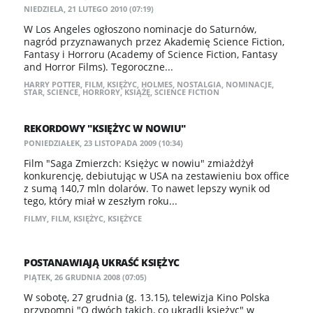
NIEDZIELA, 21 LUTEGO 2010 (07:19)
W Los Angeles ogłoszono nominacje do Saturnów,
nagród przyznawanych przez Akademię Science Fiction,
Fantasy i Horroru (Academy of Science Fiction, Fantasy
and Horror Films). Tegoroczne...
HARRY POTTER
,
FILM
,
KSIĘŻYC
,
HOLMES
,
NOSTALGIA
,
NOMINACJE
,
STAR
,
SCIENCE
,
HORRORY
,
KSIĄŻĘ
,
SCIENCE FICTION
REKORDOWY "KSIĘŻYC W NOWIU"
PONIEDZIAŁEK, 23 LISTOPADA 2009 (10:34)
Film "Saga Zmierzch: Księżyc w nowiu" zmiażdżył
konkurencję, debiutując w USA na zestawieniu box office
z sumą 140,7 mln dolarów. To nawet lepszy wynik od
tego, który miał w zeszłym roku...
FILMY
,
FILM
,
KSIĘŻYC
,
KSIĘŻYCE
POSTANAWIAJĄ UKRAŚĆ KSIĘŻYC
PIĄTEK, 26 GRUDNIA 2008 (07:05)
W sobotę, 27 grudnia (g. 13.15), telewizja Kino Polska
przypomni "O dwóch takich, co ukradli księżyc" w