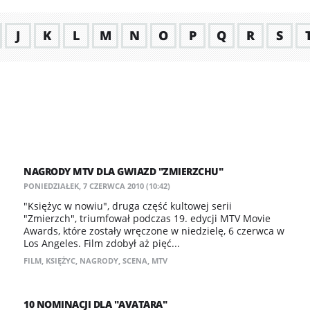
J
K
L
M
N
O
P
Q
R
S
NAGRODY MTV DLA GWIAZD "ZMIERZCHU"
PONIEDZIAŁEK, 7 CZERWCA 2010 (10:42)
"Księżyc w nowiu", druga część kultowej serii
"Zmierzch", triumfował podczas 19. edycji MTV Movie
Awards, które zostały wręczone w niedzielę, 6 czerwca w
Los Angeles. Film zdobył aż pięć...
FILM
,
KSIĘŻYC
,
NAGRODY
,
SCENA
,
MTV
10 NOMINACJI DLA "AVATARA"