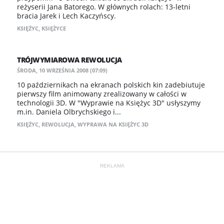
reżyserii Jana Batorego. W głównych rolach: 13-letni
bracia Jarek i Lech Kaczyńscy.
KSIĘŻYC
,
KSIĘŻYCE
TRÓJWYMIAROWA REWOLUCJA
ŚRODA, 10 WRZEŚNIA 2008 (07:09)
10 październikach na ekranach polskich kin zadebiutuje
pierwszy film animowany zrealizowany w całości w
technologii 3D. W "Wyprawie na Księżyc 3D" usłyszymy
m.in. Daniela Olbrychskiego i...
KSIĘŻYC
,
REWOLUCJA
,
WYPRAWA NA KSIĘŻYC 3D
REKLAMA