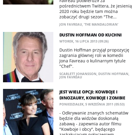
Favreau potwierdził za
pośrednictwem Twittera, że jesienią
2020 roku będzie tam można
zobaczyć drugi sezon "The...
JON FAVREAU
,
'THE MANDALORIAN'
DUSTIN HOFFMAN OD KUCHNI
WTOREK, 16 LIPCA 2013 (09:26)
Dustin Hoffman przyjął propozycję
zagrania głównej roli w komedii
Jona Favreau o kulinarnym tytule
"Chef".
SCARLETT JOHANSSON
,
DUSTIN HOFFMAN
,
JON FAVREAU
JEST WIELE OPCJI: KOWBOJE I
DINOZAURY, KOWBOJE I ZOMBIE
PONIEDZIAŁEK, 5 WRZEŚNIA 2011 (05:53)
- Odkrywanie znanych schematów
będzie dla widzów doskonałą
zabawą - zapewnia autor filmu
"Kowboje i obcy", będącego
zaskakującym połączeniem