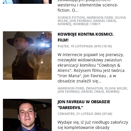
westernu i elementów science-
fiction. O...
SCIENCE FICTION
,
HARRISON FORD
,
OLIVIA
WILDE
,
JON FAVREAU
,
DANIEL CRAIG
,
KOWBOJ
,
KOWBOJE I OBCY
KOWBOJE KONTRA KOSMICI.
FILM!
PIĄTEK, 19 LISTOPADA 2010 (10:18)
W Internecie pojawił się pierwszy,
niezwykle widowiskowy zwiastun
ekranizacji komiksu "Cowboys &
Aliens". Reżysem filmu jest twórca
"Iron Mana", Jon Favreau , a w
obsadzie znaleźli się...
HARRISON FORD
,
ZWIASTUN
,
OLIVIA WILDE
,
JON FAVREAU
,
DANIEL CRAIG
,
KOWBOJ
JON FAVREAU W OBSADZIE
"DAREDEVIL"
CZWARTEK, 21 LUTEGO 2002 (07:40)
Wydaje się, iż już niedługo zakończy
się kompletowanie obsady