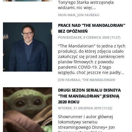
Tony'ego Starka wstrząsnęła
widzami, nic więc...
IRON MAN
,
JON FAVREAU
PRACE NAD "THE MANDALORIAN"
BEZ OPÓŹNIEŃ
PONIEDZIAŁEK, 8 CZERWCA 2020 (11:27)
"The Mandalorian" to jedna z tych
produkcji, do której zdjęcia udało
zakończyć się przed zamknięciem
planów filmowych z powodu
pandemii COVID-19. Z tego
względu, choć jeszcze nie padły...
JON FAVREAU
,
'THE MANDALORIAN'
DRUGI SEZON SERIALU DISNEYA
"THE MANDALORIAN" JESIENIĄ
2020 ROKU
WTOREK, 31 GRUDNIA 2019 (11:22)
Showrunner i autor głównej
lokomotywy serwisu
streamingowego Disney+ Jon