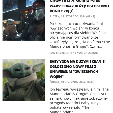
NOWY FILM ZE ŚWIATA "STAR
WARS" CORAZ BLIŻEJ! OGŁOSZONO
KONIEC ZDJĘĆ
PIĄTEK, 1 LISTOPADA 2024 (08:41)
Po kilku latach oczekiwania fani
"Gwiezdnych wojen" w końcu
otrzymają coś dla siebie! Właśnie
oficjalnie poinformowano, że
zakończyły się zdjęcia do filmu "The
Mandalorian & Grogu". Czym...
JON FAVREAU
,
'THE MANDALORIAN'
BABY YODA NA DUŻYM EKRANIE!
OGŁOSZONO NOWY FILM Z
UNIWERSUM "GWIEZDNYCH
WOJEN"
ŚRODA, 10 STYCZNIA 2024 (08:40)
Jon Favreau wyreżyseruje film "The
Mandalorian & Grogu". Oznacza to,
że na kinowym ekranie zobaczymy
przygody Mando i Baby Yody -
bohaterów serialu "The
Mandalorian".