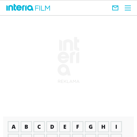
A
B
C
D
E
F
G
H
I