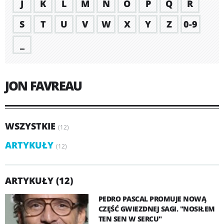
J
K
L
M
N
O
P
Q
R
S
T
U
V
W
X
Y
Z
0-9
_
JON FAVREAU
WSZYSTKIE
(12)
ARTYKUŁY
(12)
ARTYKUŁY (12)
PEDRO PASCAL PROMUJE NOWĄ
CZĘŚĆ GWIEZDNEJ SAGI. "NOSIŁEM
TEN SEN W SERCU"