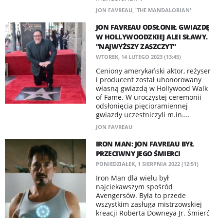
JON FAVREAU
,
'THE MANDALORIAN'
JON FAVREAU ODSŁONIŁ GWIAZDĘ
W HOLLYWOODZKIEJ ALEI SŁAWY.
"NAJWYŻSZY ZASZCZYT"
WTOREK, 14 LUTEGO 2023 (13:45)
Ceniony amerykański aktor, reżyser
i producent został uhonorowany
własną gwiazdą w Hollywood Walk
of Fame. W uroczystej ceremonii
odsłonięcia pięcioramiennej
gwiazdy uczestniczyli m.in....
JON FAVREAU
IRON MAN: JON FAVREAU BYŁ
PRZECIWNY JEGO ŚMIERCI
PONIEDZIAŁEK, 1 SIERPNIA 2022 (12:51)
Iron Man dla wielu był
najciekawszym spośród
Avengersów. Była to przede
wszystkim zasługa mistrzowskiej
kreacji Roberta Downeya Jr. Śmierć