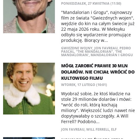
PONIEDZIAŁEK, 27 KWIETNIA (11:50)
"Mandalorian i Grogu", najnowszy
film ze świata "Gwiezdnych wojen",
wejdzie do kin na całym świecie już
22 maja 2026 roku. W Meksyku
odbyło się wydarzenie promujące
produkcję. Biorący w...
GWIEZDNE WOJNY
,
JON FAVREAU
,
PEDRO
PASCAL
,
"THE MANDALORIAN"
,
'THE
MANDALORIAN'
,
MANDALORIAN I GROGU
MÓGŁ ZAROBIĆ PRAWIE 30 MLN
DOLARÓW. NIE CHCIAŁ WRÓCIĆ DO
KULTOWEGO FILMU
WTOREK, 17 LUTEGO (10:01)
Wyobraź sobie, że ktoś kładzie na
stole 29 milionów dolarów i mówi:
"wróć do roli, którą kochają
miliony". Większość ludzi nawet nie
dopytywałaby o szczegóły. A Will
Ferrell? Podobno...
JON FAVREAU
,
WILL FERRELL
,
ELF