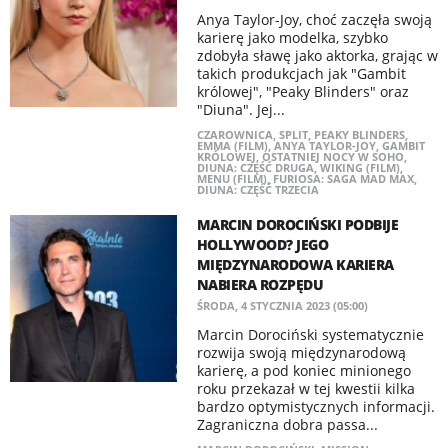
Anya Taylor-Joy, choć zaczęła swoją
karierę jako modelka, szybko
zdobyła sławę jako aktorka, grając w
takich produkcjach jak "Gambit
królowej", "Peaky Blinders" oraz
"Diuna". Jej...
CZAROWNICA
,
SPLIT
,
PEAKY BLINDERS
,
EMMA (FILM)
,
ANYA TAYLOR-JOY
,
GAMBIT
KRÓLOWEJ
,
OSTATNIEJ NOCY W SOHO
,
DIUNA: CZĘŚĆ DRUGA
,
WIKING (FILM)
,
MENU (FILM)
,
FURIOSA: SAGA MAD MAX
,
DIUNA: CZĘŚĆ TRZECIA
MARCIN DOROCIŃSKI PODBIJE
HOLLYWOOD? JEGO
MIĘDZYNARODOWA KARIERA
NABIERA ROZPĘDU
ŚRODA, 4 STYCZNIA 2023 (05:00)
Marcin Dorociński systematycznie
rozwija swoją międzynarodową
karierę, a pod koniec minionego
roku przekazał w tej kwestii kilka
bardzo optymistycznych informacji.
Zagraniczna dobra passa...