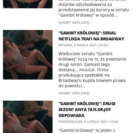
dolarów odszkodowania za
przedstawienie jej kariery w serialu
"Gambit królowej" w sposób...
GAMBIT KRÓLOWEJ
"GAMBIT KRÓLOWEJ": SERIAL
NETFLIKSA TRAFI NA BROADWAY
WTOREK, 9 MARCA 2021 (15:32)
Wielbiciele serialu "Gambit
królowej" liczą na to, że powstanie
drugi sezon. Zamiast tego
dostaną... musical. Firma
produkująca spektakle na
Broadway'u kupiła bowiem prawa
do powieści...
GAMBIT KRÓLOWEJ
"GAMBIT KRÓLOWEJ": DRUGI
SEZON? ANYA TAYLOR-JOY
ODPOWIADA
PONIEDZIAŁEK, 8 LUTEGO 2021 (12:04)
"Gambit królowej" to jeden z