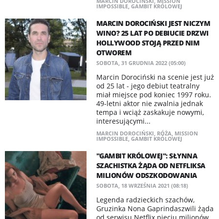
MARCIN DOROCIŃSKI
,
MISSION
IMPOSSIBLE
,
GAMBIT KRÓLOWEJ
MARCIN DOROCIŃSKI JEST NICZYM
WINO? 25 LAT PO DEBIUCIE DRZWI
HOLLYWOOD STOJĄ PRZED NIM
OTWOREM
SOBOTA, 31 GRUDNIA 2022 (05:00)
Marcin Dorociński na scenie jest już
od 25 lat - jego debiut teatralny
miał miejsce pod koniec 1997 roku.
49-letni aktor nie zwalnia jednak
tempa i wciąż zaskakuje nowymi,
interesującymi...
MARCIN DOROCIŃSKI
,
RÓŻA
,
MISSION
IMPOSSIBLE
,
GAMBIT KRÓLOWEJ
"GAMBIT KRÓLOWEJ": ​SŁYNNA
SZACHISTKA ŻĄDA OD NETFLIKSA
MILIONÓW ODSZKODOWANIA
SOBOTA, 18 WRZEŚNIA 2021 (08:18)
Legenda radzieckich szachów,
Gruzinka Nona Gaprindaszwili żąda
od serwisu Netflix pięciu milionów