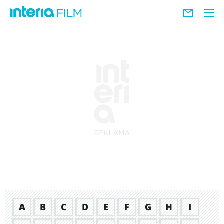
A
B
C
D
E
F
G
H
I