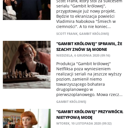
Scott Frank, który stoi za sukcesem
serialu "Gambit królowej",
przygotowuje już nowy projekt.
Będzie to ekranizacja powieści
Vladimira Nabokova "Śmiech w
ciemności". A to nie koniec...
SCOTT FRANK
,
GAMBIT KRÓLOWEJ
"GAMBIT KRÓLOWEJ" SPRAWIŁ, ŻE
SZACHY ZNÓW SĄ MODNE
NIEDZIELA, 6 GRUDNIA 2020 (09:16)
Produkcja "Gambit królowej"
Netfliksa poza wyniesieniem
realizacji seriali na jeszcze wyższy
poziom, zamienił niemo
towarzyszącego bohatera
drugoplanowego w
pierwszoplanowego. Mowa rzecz...
GAMBIT KRÓLOWEJ
"GAMBIT KRÓLOWEJ" PRZYWRÓCIŁ
NIETYPOWĄ MODĘ
WTOREK, 10 LISTOPADA 2020 (09:32)