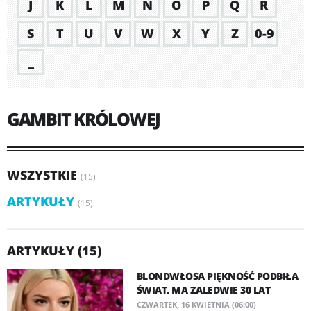
J
K
L
M
N
O
P
Q
R
S
T
U
V
W
X
Y
Z
0-9
_
GAMBIT KRÓLOWEJ
WSZYSTKIE
(15)
ARTYKUŁY
(15)
ARTYKUŁY (15)
BLONDWŁOSA PIĘKNOŚĆ PODBIŁA
ŚWIAT. MA ZALEDWIE 30 LAT
CZWARTEK, 16 KWIETNIA (06:00)