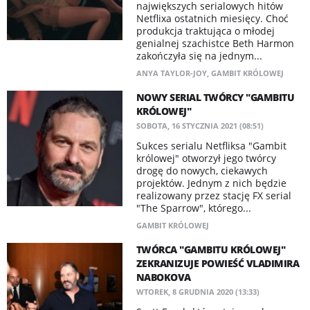
największych serialowych hitów
Netflixa ostatnich miesięcy. Choć
produkcja traktująca o młodej
genialnej szachistce Beth Harmon
zakończyła się na jednym...
ANYA TAYLOR-JOY
,
GAMBIT KRÓLOWEJ
NOWY SERIAL T​WÓRCY "GAMBITU
KRÓLOWEJ"
SOBOTA, 16 STYCZNIA 2021 (08:51)
Sukces serialu Netfliksa "Gambit
królowej" otworzył jego twórcy
drogę do nowych, ciekawych
projektów. Jednym z nich będzie
realizowany przez stację FX serial
"The Sparrow", którego...
GAMBIT KRÓLOWEJ
TWÓRCA "GAMBITU KRÓLOWEJ"
ZEKRANIZUJE POWIEŚĆ VLADIMIRA
NABOKOVA
WTOREK, 8 GRUDNIA 2020 (13:33)