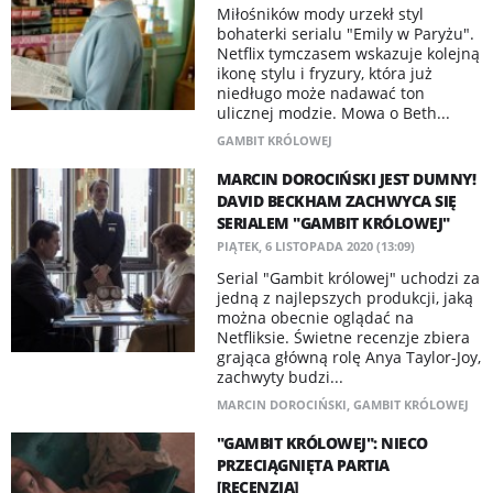
Miłośników mody urzekł styl
bohaterki serialu "Emily w Paryżu".
Netflix tymczasem wskazuje kolejną
ikonę stylu i fryzury, która już
niedługo może nadawać ton
ulicznej modzie. Mowa o Beth...
GAMBIT KRÓLOWEJ
MARCIN DOROCIŃSKI JEST DUMNY!
DAVID BECKHAM ZACHWYCA SIĘ
SERIALEM "GAMBIT KRÓLOWEJ"
PIĄTEK, 6 LISTOPADA 2020 (13:09)
Serial "Gambit królowej" uchodzi za
jedną z najlepszych produkcji, jaką
można obecnie oglądać na
Netfliksie. Świetne recenzje zbiera
grająca główną rolę Anya Taylor-Joy,
zachwyty budzi...
MARCIN DOROCIŃSKI
,
GAMBIT KRÓLOWEJ
"GAMBIT KRÓLOWEJ": NIECO
PRZECIĄGNIĘTA PARTIA
[RECENZJA]