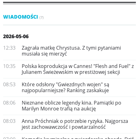
WIADOMOŚCI
(7)
2026-05-06
12:33
Zagrała matkę Chrystusa. Z tymi pytaniami
musiała się mierzyć
10:35
Polska koprodukcja w Cannes! "Flesh and Fuel" z
Julianem Świeżewskim w prestiżowej sekcji
08:53
Które odsłony "Gwiezdnych wojen" są
najpopularniejsze? Ranking zaskakuje
08:06
Nieznane oblicze legendy kina. Pamiątki po
Marilyn Monroe trafią na aukcję
08:03
Anna Próchniak o potrzebie ryzyka. Najgorsza
jest zachowawczość i powtarzalność