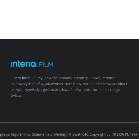
Film w Interii - filmy, nowości filmowe, premiery kinowe, recenzje
najnowszych filmów, jak również stare filmy. Aktualności ze świata kina i
telewizji, wywiady z gwiazdami, baza filmów i aktorów, kino z całego
świata.
eptację
Regulaminu
.
Ustawienia preferencji.
Prywatność
. Copyright by
INTERIA.PL
1999-2