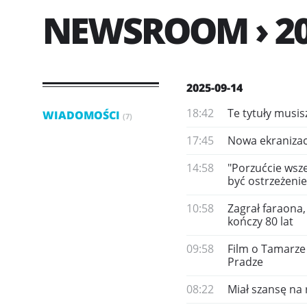
NEWSROOM › 20
2025-09-14
18:42
Te tytuły musis
WIADOMOŚCI
(7)
17:45
Nowa ekranizacj
14:58
"Porzućcie wsze
być ostrzeżeni
10:58
Zagrał faraona,
kończy 80 lat
09:58
Film o Tamarze 
Pradze
08:22
Miał szansę na 