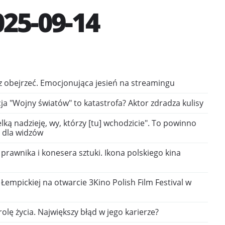
25-09-14
z obejrzeć. Emocjonująca jesień na streamingu
a "Wojny światów" to katastrofa? Aktor zdradza kulisy
lką nadzieję, wy, którzy [tu] wchodzicie". To powinno
e dla widzów
 prawnika i konesera sztuki. Ikona polskiego kina
Łempickiej na otwarcie 3Kino Polish Film Festival w
rolę życia. Największy błąd w jego karierze?