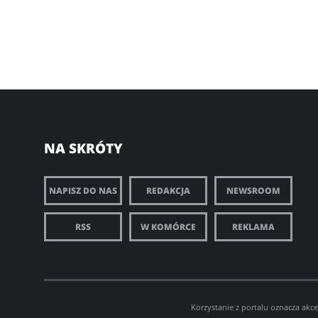
NA SKRÓTY
NAPISZ DO NAS
REDAKCJA
NEWSROOM
RSS
W KOMÓRCE
REKLAMA
Korzystanie z portalu oznacza akc