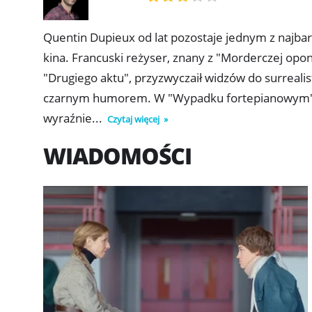
Quentin Dupieux od lat pozostaje jednym z najb
kina. Francuski reżyser, znany z "Morderczej opon
"Drugiego aktu", przyzwyczaił widzów do surreali
czarnym humorem. W "Wypadku fortepianowym" ni
wyraźnie...
Czytaj więcej
WIADOMOŚCI