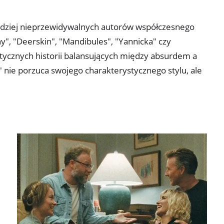
ardziej nieprzewidywalnych autorów współczesnego
y", "Deerskin", "Mandibules", "Yannicka" czy
stycznych historii balansujących między absurdem a
e porzuca swojego charakterystycznego stylu, ale