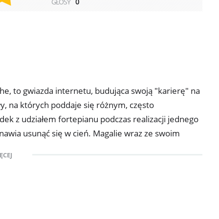
GŁOSY
0
e, to gwiazda internetu, budująca swoją "karierę" na
ły, na których poddaje się różnym, często
k z udziałem fortepianu podczas realizacji jednego
tanawia usunąć się w cień. Magalie wraz ze swoim
wają się w górskiej chacie, chcąc odizolować się od
ĘCEJ
. Spokój bohaterki zakłóca jednak dziennikarka
żem zmusza ją do udzielenia pierwszego w karierze