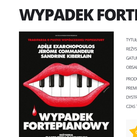
WYPADEK FORT
TYTU
REŻY
GATU
OBSA
PROD
PREM
DYST
CZAS