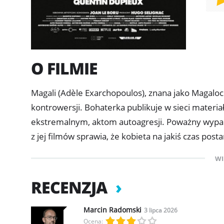
O FILMIE
Magali (Adèle Exarchopoulos), znana jako Magaloch
kontrowersji. Bohaterka publikuje w sieci materia
ekstremalnym, aktom autoagresji. Poważny wypade
z jej filmów sprawia, że kobieta na jakiś czas pos
asystentem Patrickiem (Jérôme Commandeur) zaszy
WI
świata i nieco odpocząć po całym tym zamieszaniu
Simone Herzog (Sandrine Kiberlain), która szanta
RECENZJA
wywiadu.
Marcin Radomski
3 lipca 2026
Ocena: