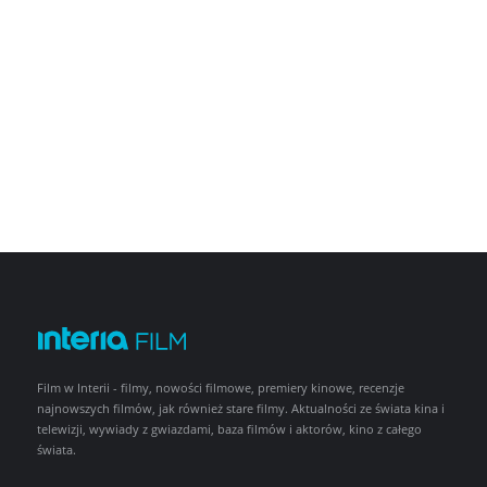
Film w Interii - filmy, nowości filmowe, premiery kinowe, recenzje
najnowszych filmów, jak również stare filmy. Aktualności ze świata kina i
telewizji, wywiady z gwiazdami, baza filmów i aktorów, kino z całego
świata.