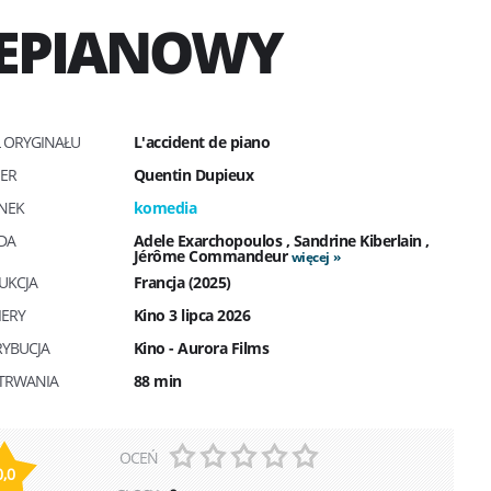
EPIANOWY
Ł ORYGINAŁU
L'accident de piano
SER
Quentin Dupieux
NEK
komedia
DA
Adele Exarchopoulos
,
Sandrine Kiberlain
,
Jérôme Commandeur
więcej
UKCJA
Francja (2025)
IERY
Kino 3 lipca 2026
RYBUCJA
Kino - Aurora Films
 TRWANIA
88 min
OCEŃ
0,0