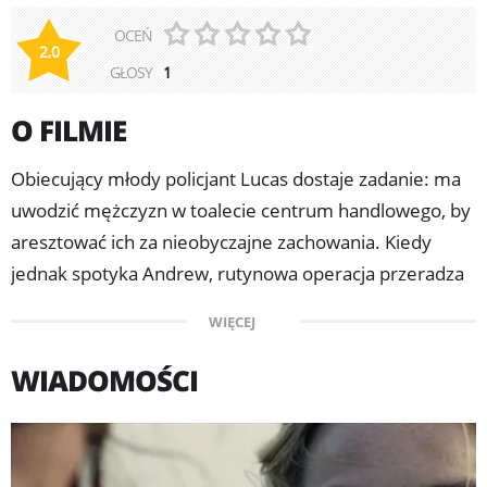
OCEŃ
2,0
GŁOSY
1
O FILMIE
Obiecujący młody policjant Lucas dostaje zadanie: ma
uwodzić mężczyzn w toalecie centrum handlowego, by
aresztować ich za nieobyczajne zachowania. Kiedy
jednak spotyka Andrew, rutynowa operacja przeradza
się w coś niebezpiecznie intymnego.
WIĘCEJ
WIADOMOŚCI