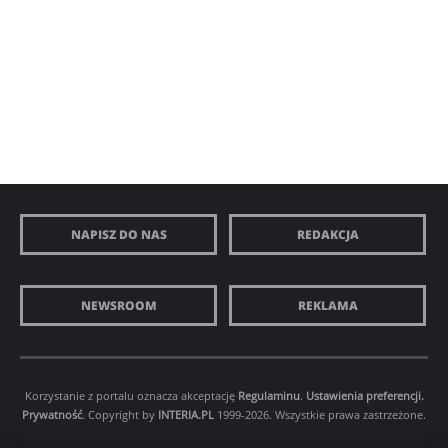
NAPISZ DO NAS
REDAKCJA
NEWSROOM
REKLAMA
Korzystanie z portalu oznacza akceptację
Regulaminu
.
Ustawienia preferencji.
Prywatność
. Copyright by
INTERIA.PL
1999-2026. Wszystkie prawa zastrzeżone.