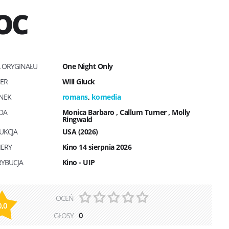
OC
Ł ORYGINAŁU
One Night Only
SER
Will Gluck
NEK
romans
,
komedia
DA
Monica Barbaro
,
Callum Turner
,
Molly
Ringwald
UKCJA
USA (2026)
IERY
Kino 14 sierpnia 2026
RYBUCJA
Kino - UIP
OCEŃ
0,0
GŁOSY
0