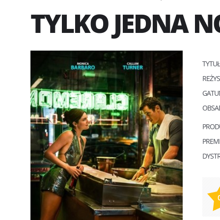
TYLKO JEDNA N
TYTU
REŻY
GATU
OBSA
PROD
PREM
DYST