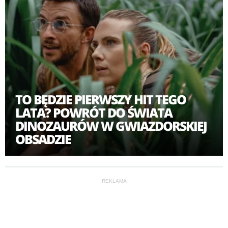
odeszły w niepamięć, a każde słowo może stać się
iskrą, która roznieci niszczycielski płomień.
TO BĘDZIE PIERWSZY HIT TEGO
LATA? POWRÓT DO ŚWIATA
DINOZAURÓW W GWIAZDORSKIEJ
OBSADZIE
REKLAMA