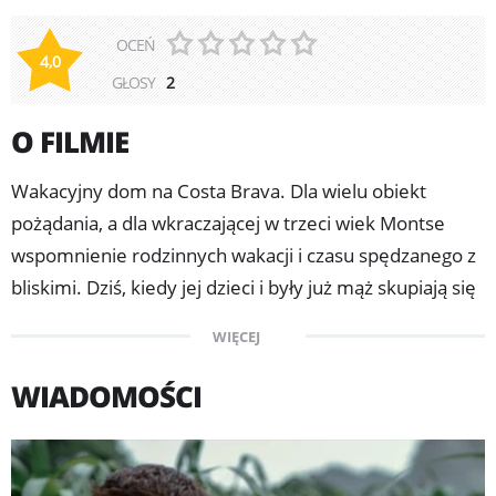
OCEŃ
4,0
GŁOSY
2
O FILMIE
Wakacyjny dom na Costa Brava. Dla wielu obiekt
pożądania, a dla wkraczającej w trzeci wiek Montse
wspomnienie rodzinnych wakacji i czasu spędzanego z
bliskimi. Dziś, kiedy jej dzieci i były już mąż skupiają się
na własnych sprawach, okazji do spotkań brakuje.
WIĘCEJ
Kiedy Montse postanawia sprzedać pusty od dawna
dom, cała rodzina spotyka się w nim na ostatni wspólny
WIADOMOŚCI
weekend. Marzenia o idyllicznym wypoczynku w
zachwycającej scenerii katalońskiego wybrzeża okażą
się jednak płonne - dawne kłótnie i napięcia wcale nie