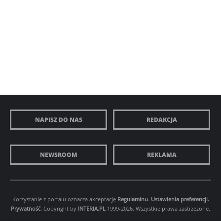
NAPISZ DO NAS
REDAKCJA
NEWSROOM
REKLAMA
Korzystanie z portalu oznacza akceptację
Regulaminu
.
Ustawienia preferencji.
Prywatność
. Copyright by
INTERIA.PL
1999-2026. Wszystkie prawa zastrzeżone.