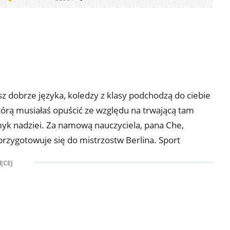
asz dobrze języka, koledzy z klasy podchodzą do ciebie
tórą musiałaś opuścić ze względu na trwającą tam
myk nadziei. Za namową nauczyciela, pana Che,
 przygotowuje się do mistrzostw Berlina. Sport
legami i ciocią Helin. Niestety, nie wszystkie
ĘCEJ
 zwyciężyć, muszą zrozumieć, że warto grać do jednej