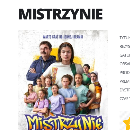
MISTRZYNIE
TYTU
REŻY
GATU
OBSA
PROD
PREM
DYST
CZAS