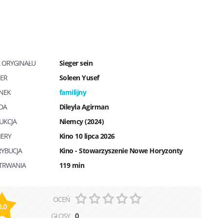
Ł ORYGINAŁU
Sieger sein
SER
Soleen Yusef
NEK
familijny
DA
Dileyla Agirman
UKCJA
Niemcy (2024)
IERY
Kino 10 lipca 2026
RYBUCJA
Kino - Stowarzyszenie Nowe Horyzonty
 TRWANIA
119 min
OCEŃ
0,0
GŁOSY
0