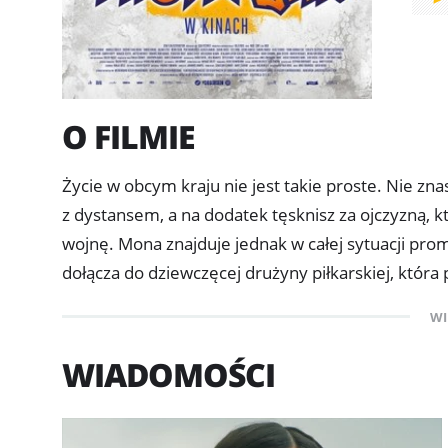
O FILMIE
Życie w obcym kraju nie jest takie proste. Nie zn
z dystansem, a na dodatek tęsknisz za ojczyzną, k
wojnę. Mona znajduje jednak w całej sytuacji pro
dołącza do dziewczęcej drużyny piłkarskiej, która
przypomina jej o dobrych chwilach spędzonych z ko
WI
zawodniczki są gotowe włączyć ją do zespołu. Aby
bramki.
WIADOMOŚCI