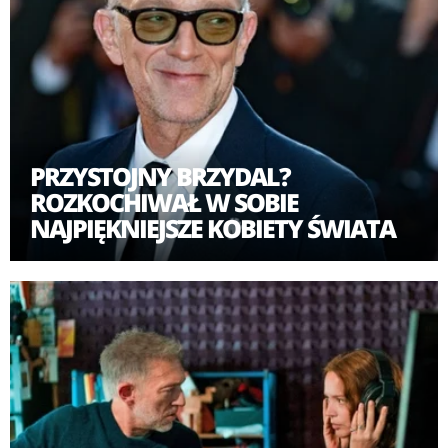
PRZYSTOJNY BRZYDAL?
ROZKOCHIWAŁ W SOBIE
NAJPIĘKNIEJSZE KOBIETY ŚWIATA