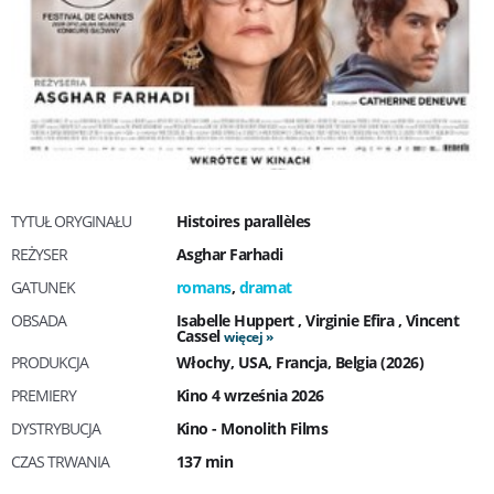
TYTUŁ ORYGINAŁU
Histoires parallèles
REŻYSER
Asghar Farhadi
GATUNEK
romans
,
dramat
OBSADA
Isabelle Huppert
,
Virginie Efira
,
Vincent
Cassel
więcej
PRODUKCJA
Włochy, USA, Francja, Belgia (2026)
PREMIERY
Kino 4 września 2026
DYSTRYBUCJA
Kino - Monolith Films
CZAS TRWANIA
137 min