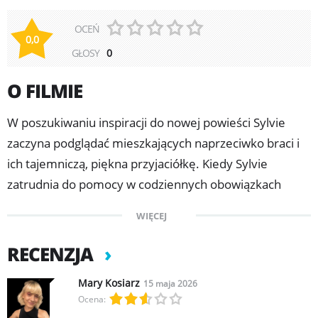
OCEŃ
0,0
GŁOSY
0
O FILMIE
W poszukiwaniu inspiracji do nowej powieści Sylvie
zaczyna podglądać mieszkających naprzeciwko braci i
ich tajemniczą, piękna przyjaciółkę. Kiedy Sylvie
zatrudnia do pomocy w codziennych obowiązkach
młodego Adama, nie spodziewa się, że wkroczy on tak
WIĘCEJ
zdecydowanie w życie jej i obserwowanych przez nią
braci. Adam spróbuje przekroczyć niebezpieczną
RECENZJA
granicę między fikcją kreowaną przez Sylvie, a
Mary Kosiarz
15 maja 2026
rzeczywistością rodzącego się na ich oczach miłosnego
Ocena:
trójkąta.