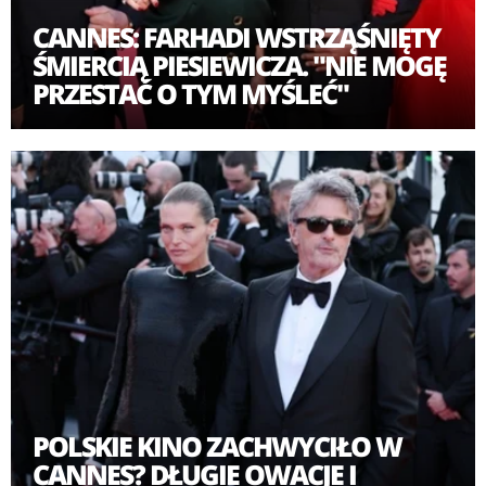
CANNES: FARHADI WSTRZĄŚNIĘTY
ŚMIERCIĄ PIESIEWICZA. "NIE MOGĘ
PRZESTAĆ O TYM MYŚLEĆ"
POLSKIE KINO ZACHWYCIŁO W
CANNES? DŁUGIE OWACJE I